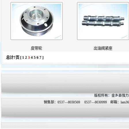
皮带轮
出油阀紧座
总计7页 [
1
2
3
4
5
6
7
]
版权所有：金乡县强力
销售部：0537—8030569 0537—8030999 邮箱：
lam3